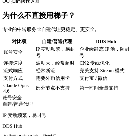
DDShub 股东群
群号：1067971922
QQ 扫码快速入群
为什么不直接用梯子？
专业的中转服务比自建代理更稳定、更安全。
对比项
自建/普通代理
DDS Hub
IP 变动频繁，易封
企业级静态 IP 池，防封
账号安全
号
号
连接速度
波动大，经常超时
CN2 专线优化
流式响应
经常断流
完美支持 Stream 模式
支付方式
需要外币信用卡
支付宝 / 微信
Claude Opus
部分节点不支持
第一时间全量支持
4.6